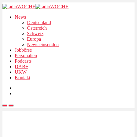
News
Deutschland
Österreich
Schweiz
Europa
News einsenden
Jobbörse
Personalien
Podcasts
DAB+
UKW
Kontakt