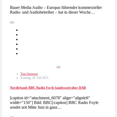
Bauer Media Audio – Europas führender kommerzieller
Radio- und Audiobetreiber – hat in dieser Woche…
BBC
Tom Sprenger
Sonntag, 26. Juli 2015
Nordirland: BBC Radio Foyle landesweit über DAB
[caption id="attachment_6078" align="alignleft"
width="150"] Bild: BBC[/caption] BBC Radio Foyle
sendet seit Mitte Juni in ganz…