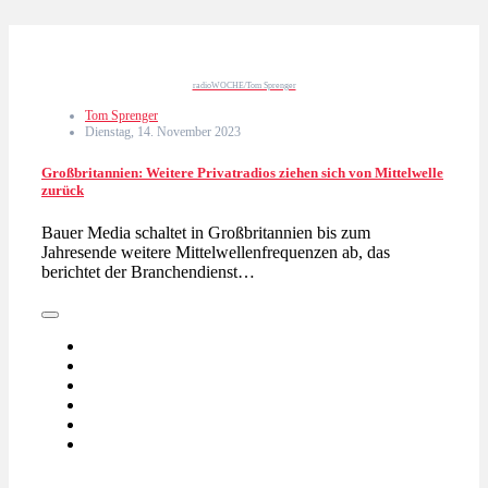
radioWOCHE/Tom Sprenger
Tom Sprenger
Dienstag, 14. November 2023
Großbritannien: Weitere Privatradios ziehen sich von Mittelwelle
zurück
Bauer Media schaltet in Großbritannien bis zum
Jahresende weitere Mittelwellenfrequenzen ab, das
berichtet der Branchendienst…