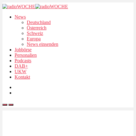
News
Deutschland
Österreich
Schweiz
Europa
News einsenden
Jobbörse
Personalien
Podcasts
DAB+
UKW
Kontakt