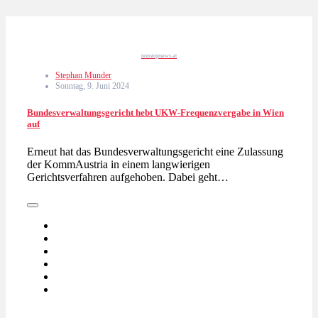
nonstopnews.at
Stephan Munder
Sonntag, 9. Juni 2024
Bundesverwaltungsgericht hebt UKW-Frequenzvergabe in Wien
auf
Erneut hat das Bundesverwaltungsgericht eine Zulassung
der KommAustria in einem langwierigen
Gerichtsverfahren aufgehoben. Dabei geht…