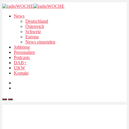
News
Deutschland
Österreich
Schweiz
Europa
News einsenden
Jobbörse
Personalien
Podcasts
DAB+
UKW
Kontakt