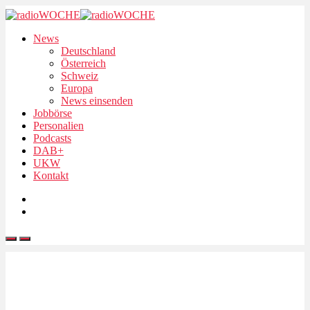
News
Deutschland
Österreich
Schweiz
Europa
News einsenden
Jobbörse
Personalien
Podcasts
DAB+
UKW
Kontakt