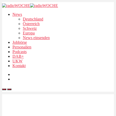
News
Deutschland
Österreich
Schweiz
Europa
News einsenden
Jobbörse
Personalien
Podcasts
DAB+
UKW
Kontakt