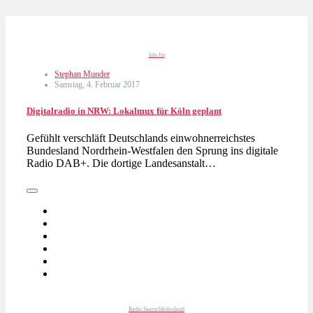
lulu fm
Stephan Munder
Samstag, 4. Februar 2017
Digitalradio in NRW: Lokalmux für Köln geplant
Gefühlt verschläft Deutschlands einwohnerreichstes
Bundesland Nordrhein-Westfalen den Sprung ins digitale
Radio DAB+. Die dortige Landesanstalt…
Radio Saarschleifenland