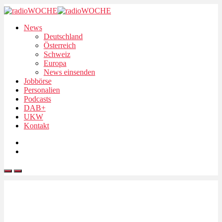
News
Deutschland
Österreich
Schweiz
Europa
News einsenden
Jobbörse
Personalien
Podcasts
DAB+
UKW
Kontakt