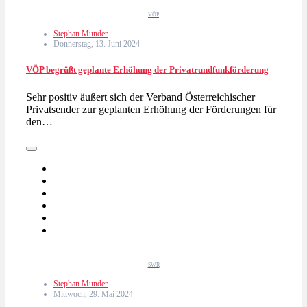
VÖP
Stephan Munder
Donnerstag, 13. Juni 2024
VÖP begrüßt geplante Erhöhung der Privatrundfunkförderung
Sehr positiv äußert sich der Verband Österreichischer
Privatsender zur geplanten Erhöhung der Förderungen für
den…
SWR
Stephan Munder
Mittwoch, 29. Mai 2024