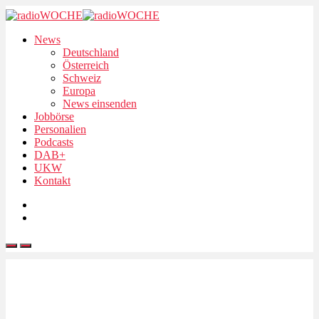
News
Deutschland
Österreich
Schweiz
Europa
News einsenden
Jobbörse
Personalien
Podcasts
DAB+
UKW
Kontakt