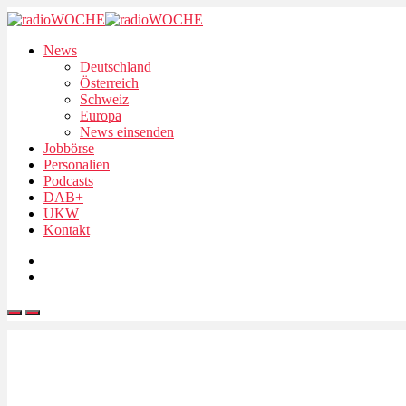
News
Deutschland
Österreich
Schweiz
Europa
News einsenden
Jobbörse
Personalien
Podcasts
DAB+
UKW
Kontakt