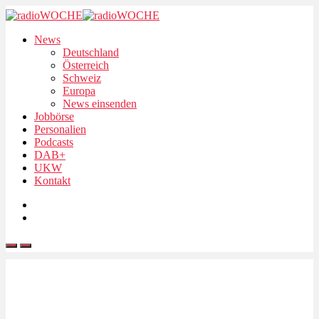
News
Deutschland
Österreich
Schweiz
Europa
News einsenden
Jobbörse
Personalien
Podcasts
DAB+
UKW
Kontakt