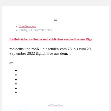
rbb
Tom Sprenger
Freitag, 23. September 2022
Radiobrücke: radioeins und rbbKultur senden live aus Riga
radioeins und rbbKultur senden vom 26. bis zum 29.
September 2022 täglich live aus dem…
rbb/Thomas Ernst