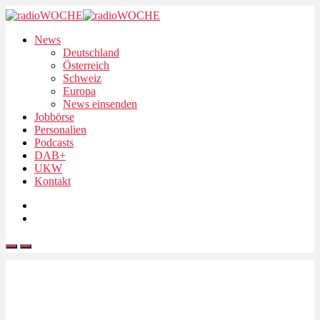
News
Deutschland
Österreich
Schweiz
Europa
News einsenden
Jobbörse
Personalien
Podcasts
DAB+
UKW
Kontakt