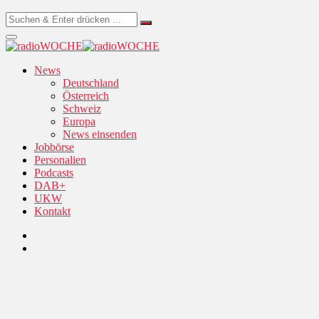
News
Deutschland
Österreich
Schweiz
Europa
News einsenden
Jobbörse
Personalien
Podcasts
DAB+
UKW
Kontakt