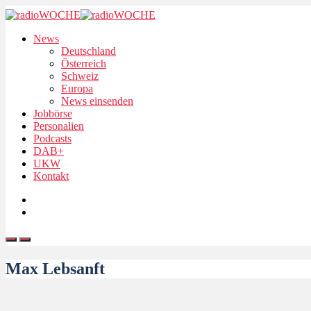
News
Deutschland
Österreich
Schweiz
Europa
News einsenden
Jobbörse
Personalien
Podcasts
DAB+
UKW
Kontakt
Max Lebsanft