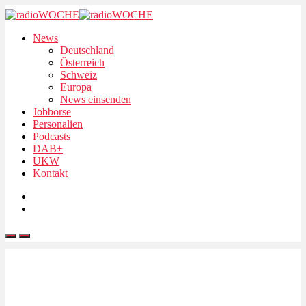
News
Deutschland
Österreich
Schweiz
Europa
News einsenden
Jobbörse
Personalien
Podcasts
DAB+
UKW
Kontakt