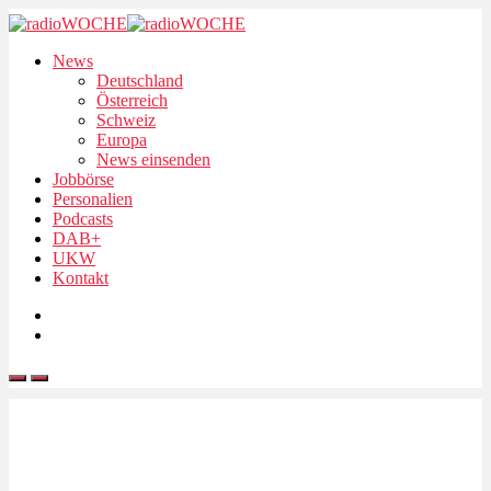
News
Deutschland
Österreich
Schweiz
Europa
News einsenden
Jobbörse
Personalien
Podcasts
DAB+
UKW
Kontakt