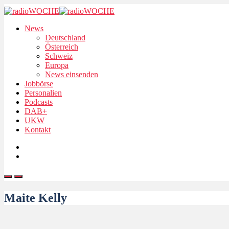
News
Deutschland
Österreich
Schweiz
Europa
News einsenden
Jobbörse
Personalien
Podcasts
DAB+
UKW
Kontakt
Maite Kelly