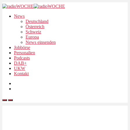
News
Deutschland
Österreich
Schweiz
Europa
News einsenden
Jobbörse
Personalien
Podcasts
DAB+
UKW
Kontakt