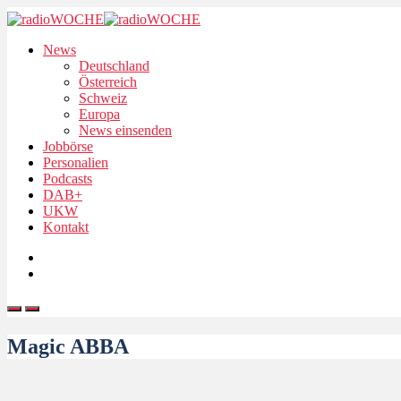
News
Deutschland
Österreich
Schweiz
Europa
News einsenden
Jobbörse
Personalien
Podcasts
DAB+
UKW
Kontakt
Magic ABBA