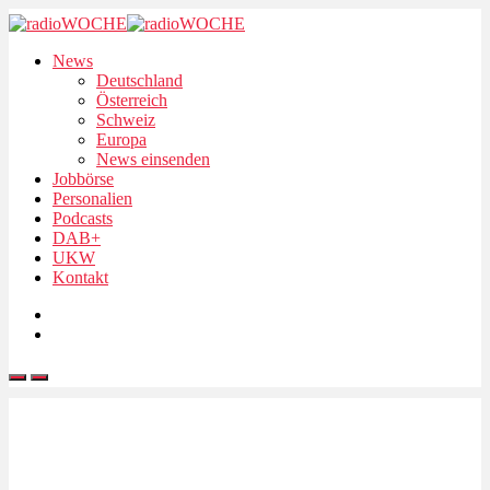
News
Deutschland
Österreich
Schweiz
Europa
News einsenden
Jobbörse
Personalien
Podcasts
DAB+
UKW
Kontakt