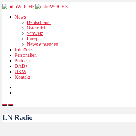
News
Deutschland
Österreich
Schweiz
Europa
News einsenden
Jobbörse
Personalien
Podcasts
DAB+
UKW
Kontakt
LN Radio