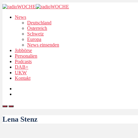
News
Deutschland
Österreich
Schweiz
Europa
News einsenden
Jobbörse
Personalien
Podcasts
DAB+
UKW
Kontakt
Lena Stenz