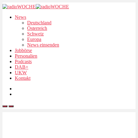
News
Deutschland
Österreich
Schweiz
Europa
News einsenden
Jobbörse
Personalien
Podcasts
DAB+
UKW
Kontakt