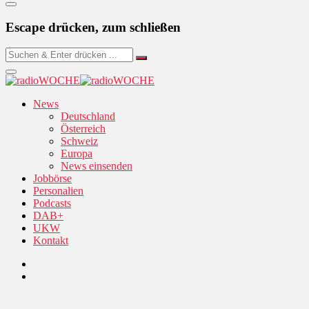
Escape drücken, zum schließen
News
Deutschland
Österreich
Schweiz
Europa
News einsenden
Jobbörse
Personalien
Podcasts
DAB+
UKW
Kontakt