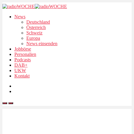
News
Deutschland
Österreich
Schweiz
Europa
News einsenden
Jobbörse
Personalien
Podcasts
DAB+
UKW
Kontakt