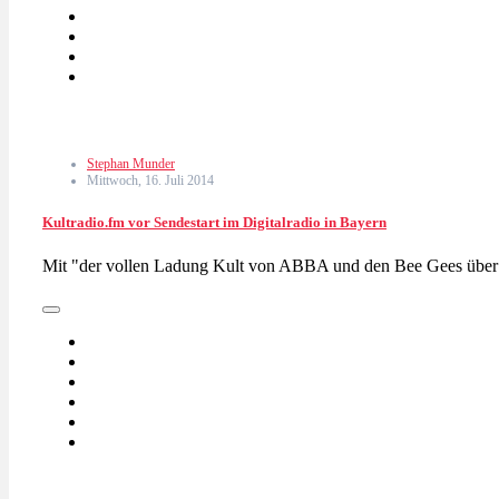
Stephan Munder
Mittwoch, 16. Juli 2014
Kultradio.fm vor Sendestart im Digitalradio in Bayern
Mit "der vollen Ladung Kult von ABBA und den Bee Gees übe