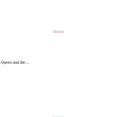
Kultradio.fm
r Queen und die…
Kultradio.fm