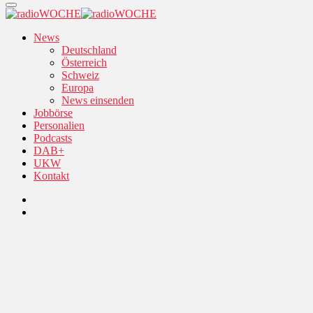
News
Deutschland
Österreich
Schweiz
Europa
News einsenden
Jobbörse
Personalien
Podcasts
DAB+
UKW
Kontakt