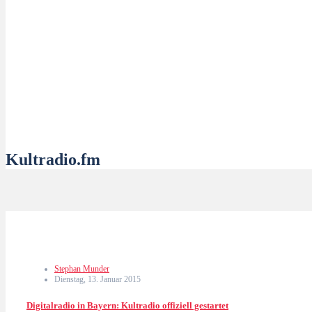
Kultradio.fm
Stephan Munder
Dienstag, 13. Januar 2015
Digitalradio in Bayern: Kultradio offiziell gestartet