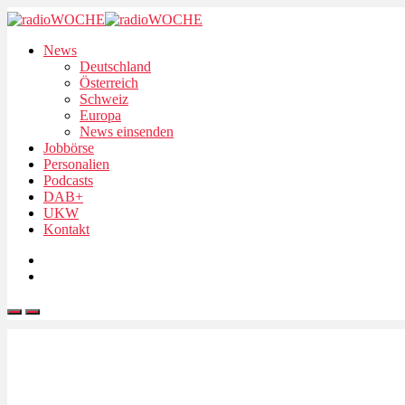
News
Deutschland
Österreich
Schweiz
Europa
News einsenden
Jobbörse
Personalien
Podcasts
DAB+
UKW
Kontakt