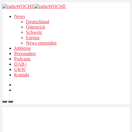
News
Deutschland
Österreich
Schweiz
Europa
News einsenden
Jobbörse
Personalien
Podcasts
DAB+
UKW
Kontakt