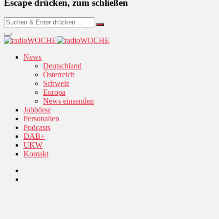
Escape drücken, zum schließen
News
Deutschland
Österreich
Schweiz
Europa
News einsenden
Jobbörse
Personalien
Podcasts
DAB+
UKW
Kontakt