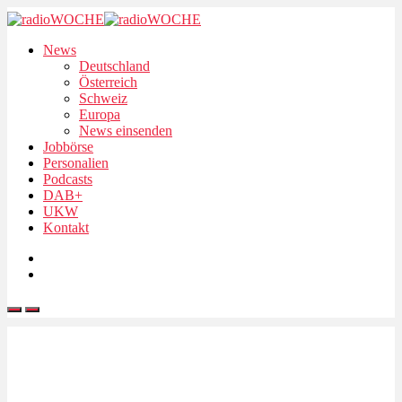
News
Deutschland
Österreich
Schweiz
Europa
News einsenden
Jobbörse
Personalien
Podcasts
DAB+
UKW
Kontakt