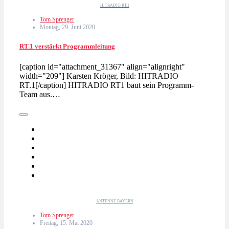
HITRADIO RT.1
Tom Sprenger
Montag, 29. Juni 2020
RT.1 verstärkt Programmleitung
[caption id="attachment_31367" align="alignright"
width="209"] Karsten Kröger, Bild: HITRADIO
RT.1[/caption] HITRADIO RT1 baut sein Programm-
Team aus.…
ANTENNE BAYERN
Tom Sprenger
Freitag, 15. Mai 2020