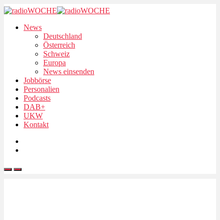
News
Deutschland
Österreich
Schweiz
Europa
News einsenden
Jobbörse
Personalien
Podcasts
DAB+
UKW
Kontakt