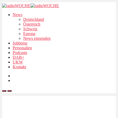
News
Deutschland
Österreich
Schweiz
Europa
News einsenden
Jobbörse
Personalien
Podcasts
DAB+
UKW
Kontakt