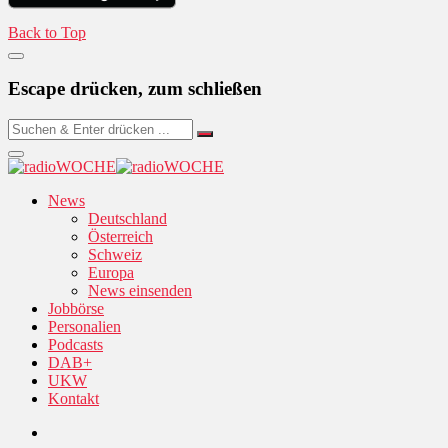
Back to Top
Escape drücken, zum schließen
News
Deutschland
Österreich
Schweiz
Europa
News einsenden
Jobbörse
Personalien
Podcasts
DAB+
UKW
Kontakt