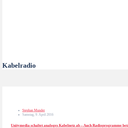
Kabelradio
Stephan Munder
Samstag, 9. April 2016
Unitymedia schaltet analoges Kabelnetz ab – Auch Radioprogramme bet