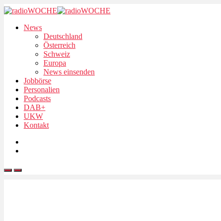
News
Deutschland
Österreich
Schweiz
Europa
News einsenden
Jobbörse
Personalien
Podcasts
DAB+
UKW
Kontakt