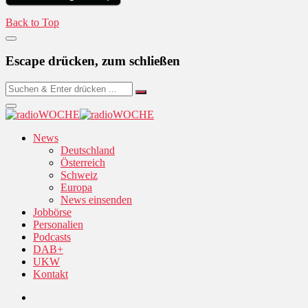
Back to Top
Escape drücken, zum schließen
News
Deutschland
Österreich
Schweiz
Europa
News einsenden
Jobbörse
Personalien
Podcasts
DAB+
UKW
Kontakt