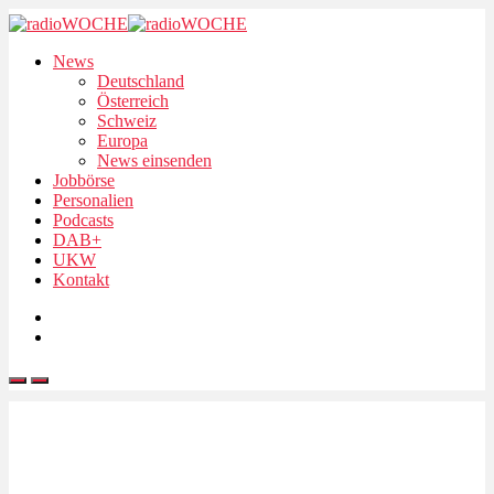
News
Deutschland
Österreich
Schweiz
Europa
News einsenden
Jobbörse
Personalien
Podcasts
DAB+
UKW
Kontakt