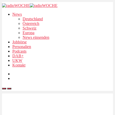
News
Deutschland
Österreich
Schweiz
Europa
News einsenden
Jobbörse
Personalien
Podcasts
DAB+
UKW
Kontakt