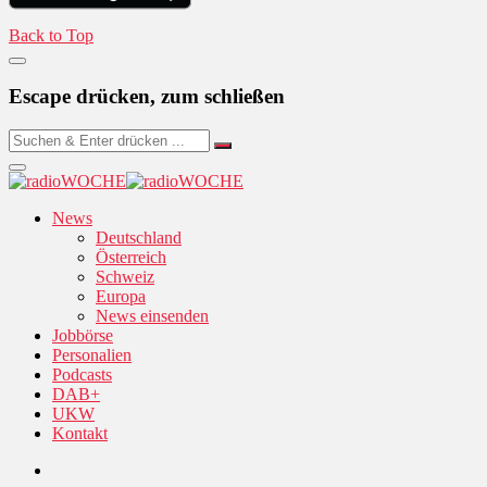
Back to Top
Escape drücken, zum schließen
News
Deutschland
Österreich
Schweiz
Europa
News einsenden
Jobbörse
Personalien
Podcasts
DAB+
UKW
Kontakt