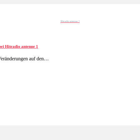
Hitradio antenne 1
ei Hitradio antenne 1
n Veränderungen auf den…