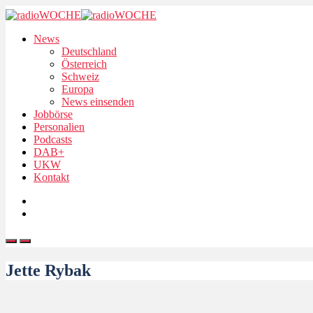
News
Deutschland
Österreich
Schweiz
Europa
News einsenden
Jobbörse
Personalien
Podcasts
DAB+
UKW
Kontakt
Jette Rybak