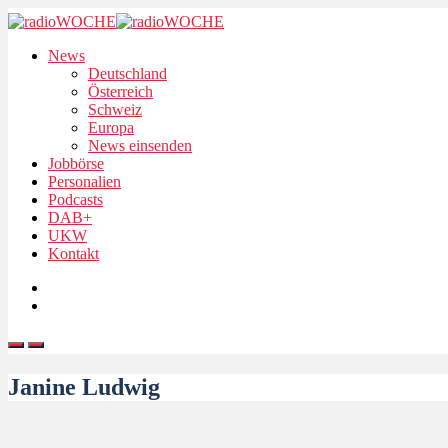
News
Deutschland
Österreich
Schweiz
Europa
News einsenden
Jobbörse
Personalien
Podcasts
DAB+
UKW
Kontakt
Janine Ludwig