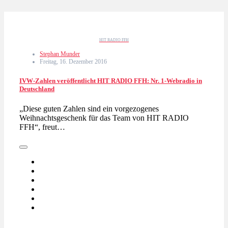
HIT RADIO FFH
Stephan Munder
Freitag, 16. Dezember 2016
IVW-Zahlen veröffentlicht HIT RADIO FFH: Nr. 1-Webradio in
Deutschland
„Diese guten Zahlen sind ein vorgezogenes
Weihnachtsgeschenk für das Team von HIT RADIO
FFH“, freut…