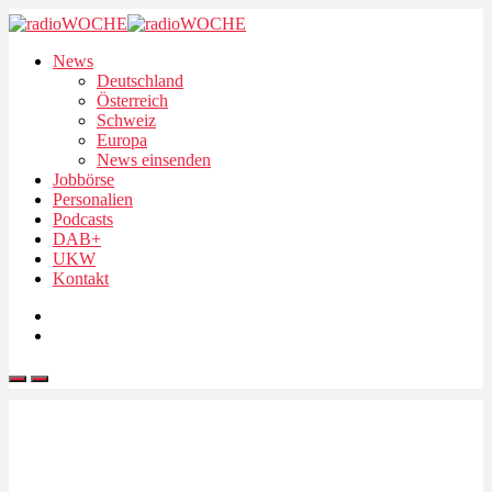
News
Deutschland
Österreich
Schweiz
Europa
News einsenden
Jobbörse
Personalien
Podcasts
DAB+
UKW
Kontakt