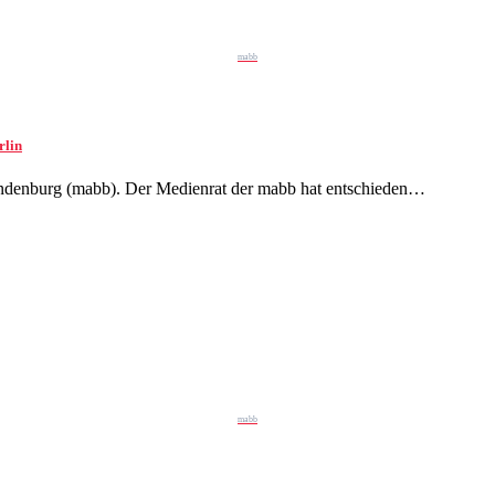
mabb
rlin
randenburg (mabb). Der Medienrat der mabb hat entschieden…
mabb