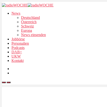
News
Deutschland
Österreich
Schweiz
Europa
News einsenden
Jobbörse
Personalien
Podcasts
DAB+
UKW
Kontakt