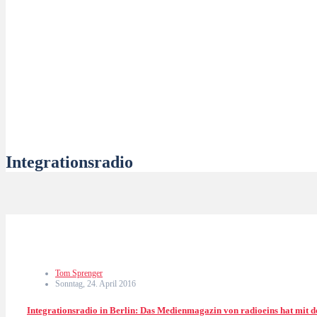
Integrationsradio
Tom Sprenger
Sonntag, 24. April 2016
Integrationsradio in Berlin: Das Medienmagazin von radioeins hat mit d