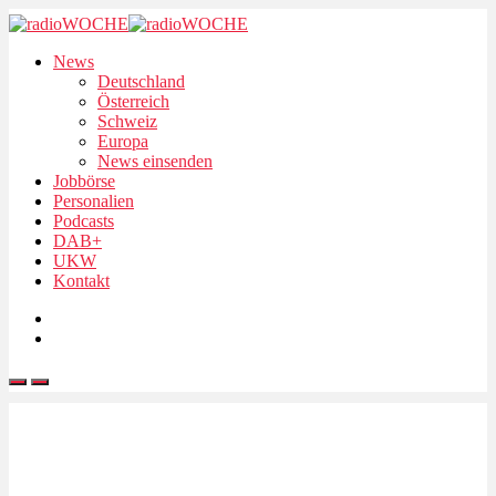
News
Deutschland
Österreich
Schweiz
Europa
News einsenden
Jobbörse
Personalien
Podcasts
DAB+
UKW
Kontakt