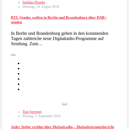
Stephan Munder
Dienstag, 14. August 2018
RTL-Sender wollen in Berlin und Brandenburg über DAB+
senden
In Berlin und Brandenburg gehen in den kommenden
Tagen zahlreiche neue Digitalradio-Programme auf
Sendung. Zum…
DLM
Tom Sprenger
Montag, 5. September 2016
Jeder Siebte verfügt über Digitalradio – Digitalisierungsbericht