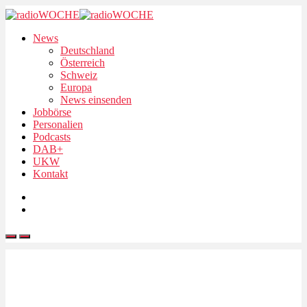
News
Deutschland
Österreich
Schweiz
Europa
News einsenden
Jobbörse
Personalien
Podcasts
DAB+
UKW
Kontakt