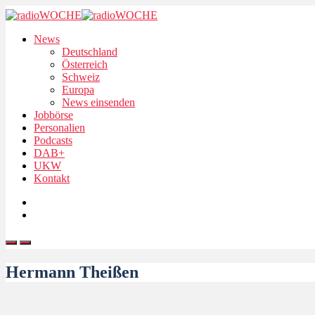
News
Deutschland
Österreich
Schweiz
Europa
News einsenden
Jobbörse
Personalien
Podcasts
DAB+
UKW
Kontakt
Hermann Theißen