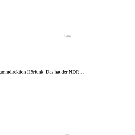
NDR/hr
rammdirektion Hörfunk. Das hat der NDR…
NDR