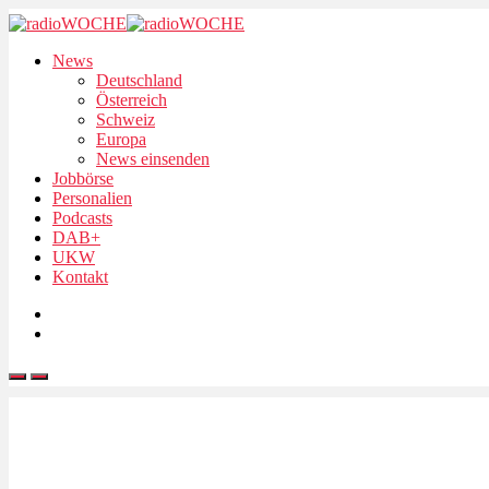
News
Deutschland
Österreich
Schweiz
Europa
News einsenden
Jobbörse
Personalien
Podcasts
DAB+
UKW
Kontakt