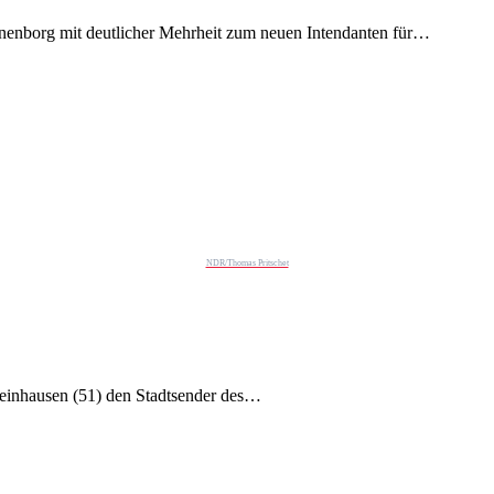
enborg mit deutlicher Mehrheit zum neuen Intendanten für…
NDR/Thomas Pritschet
teinhausen (51) den Stadtsender des…