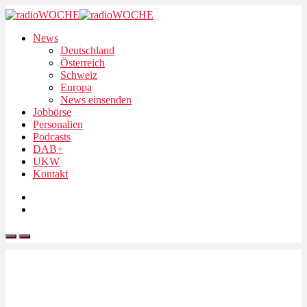
News
Deutschland
Österreich
Schweiz
Europa
News einsenden
Jobbörse
Personalien
Podcasts
DAB+
UKW
Kontakt