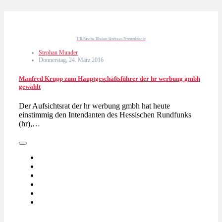
HR/Sascha Rheker/Andreas Frommknecht
Stephan Munder
Donnerstag, 24. März 2016
Manfred Krupp zum Hauptgeschäftsführer der hr werbung gmbh
gewählt
Der Aufsichtsrat der hr werbung gmbh hat heute
einstimmig den Intendanten des Hessischen Rundfunks
(hr),…