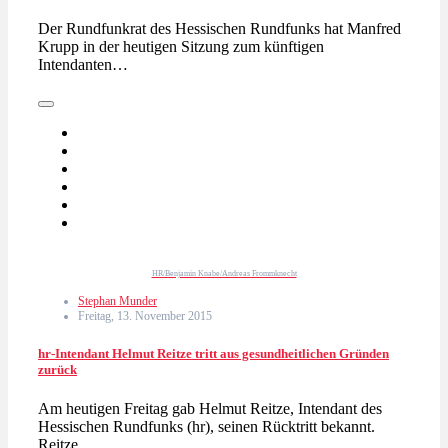
Der Rundfunkrat des Hessischen Rundfunks hat Manfred
Krupp in der heutigen Sitzung zum künftigen
Intendanten…
HR/Benjamin Knabe/Andreas Frommknecht
Stephan Munder
Freitag, 13. November 2015
hr-Intendant Helmut Reitze tritt aus gesundheitlichen Gründen
zurück
Am heutigen Freitag gab Helmut Reitze, Intendant des
Hessischen Rundfunks (hr), seinen Rücktritt bekannt.
Reitze…