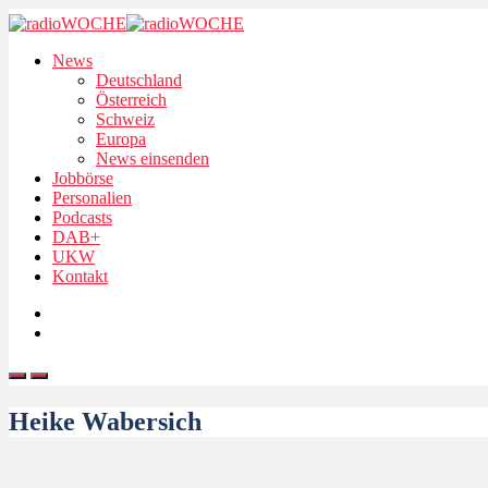
News
Deutschland
Österreich
Schweiz
Europa
News einsenden
Jobbörse
Personalien
Podcasts
DAB+
UKW
Kontakt
Heike Wabersich