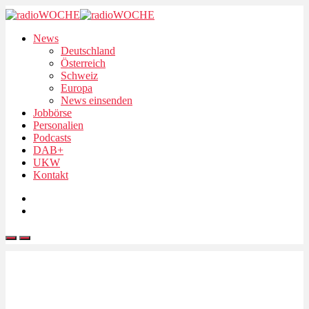
News
Deutschland
Österreich
Schweiz
Europa
News einsenden
Jobbörse
Personalien
Podcasts
DAB+
UKW
Kontakt