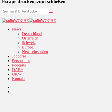
Escape drücken, zum schließen
News
Deutschland
Österreich
Schweiz
Europa
News einsenden
Jobbörse
Personalien
Podcasts
DAB+
UKW
Kontakt