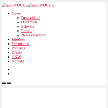
News
Deutschland
Österreich
Schweiz
Europa
News einsenden
Jobbörse
Personalien
Podcasts
DAB+
UKW
Kontakt