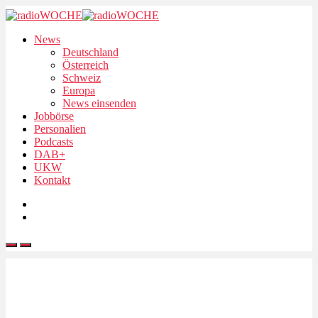
News
Deutschland
Österreich
Schweiz
Europa
News einsenden
Jobbörse
Personalien
Podcasts
DAB+
UKW
Kontakt