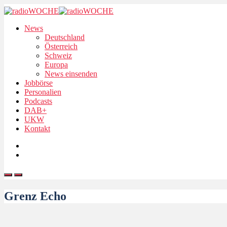
News
Deutschland
Österreich
Schweiz
Europa
News einsenden
Jobbörse
Personalien
Podcasts
DAB+
UKW
Kontakt
Grenz Echo