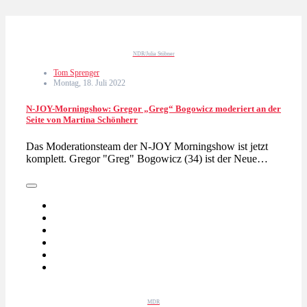
NDR/Julia Stübner
Tom Sprenger
Montag, 18. Juli 2022
N-JOY-Morningshow: Gregor „Greg“ Bogowicz moderiert an der
Seite von Martina Schönherr
Das Moderationsteam der N-JOY Morningshow ist jetzt
komplett. Gregor "Greg" Bogowicz (34) ist der Neue…
MDR