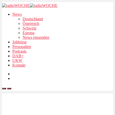
News
Deutschland
Österreich
Schweiz
Europa
News einsenden
Jobbörse
Personalien
Podcasts
DAB+
UKW
Kontakt