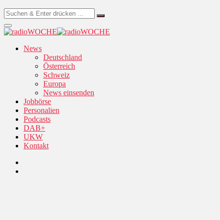
News
Deutschland
Österreich
Schweiz
Europa
News einsenden
Jobbörse
Personalien
Podcasts
DAB+
UKW
Kontakt