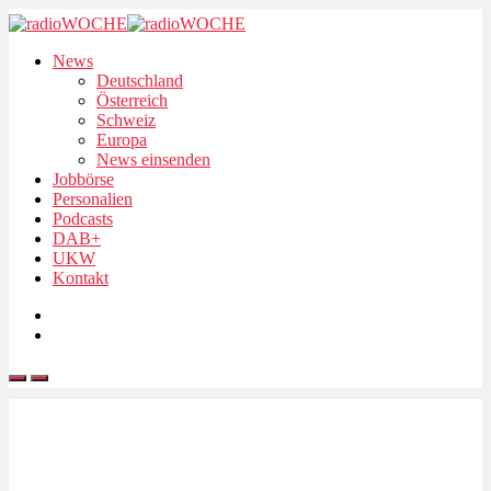
News
Deutschland
Österreich
Schweiz
Europa
News einsenden
Jobbörse
Personalien
Podcasts
DAB+
UKW
Kontakt