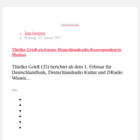
Deutschlandradio
Tom Sprenger
Montag, 23. Januar 2017
Thielko Grieß wird neuer Deutschlandradio-Korrespondent in
Moskau
Thielko Grieß (35) berichtet ab dem 1. Februar für
Deutschlandfunk, Deutschlandradio Kultur und DRadio
Wissen…