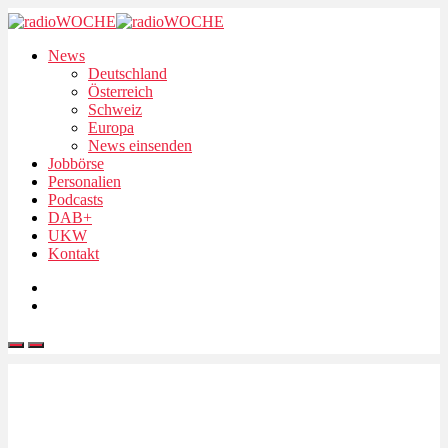
News
Deutschland
Österreich
Schweiz
Europa
News einsenden
Jobbörse
Personalien
Podcasts
DAB+
UKW
Kontakt