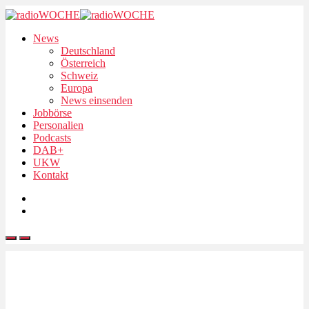
News
Deutschland
Österreich
Schweiz
Europa
News einsenden
Jobbörse
Personalien
Podcasts
DAB+
UKW
Kontakt