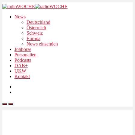
News
Deutschland
Österreich
Schweiz
Europa
News einsenden
Jobbörse
Personalien
Podcasts
DAB+
UKW
Kontakt