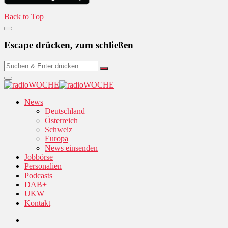
Back to Top
Escape drücken, zum schließen
News
Deutschland
Österreich
Schweiz
Europa
News einsenden
Jobbörse
Personalien
Podcasts
DAB+
UKW
Kontakt