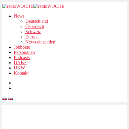
News
Deutschland
Österreich
Schweiz
Europa
News einsenden
Jobbörse
Personalien
Podcasts
DAB+
UKW
Kontakt