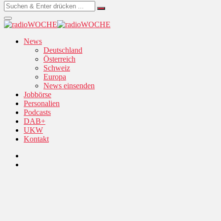
News
Deutschland
Österreich
Schweiz
Europa
News einsenden
Jobbörse
Personalien
Podcasts
DAB+
UKW
Kontakt