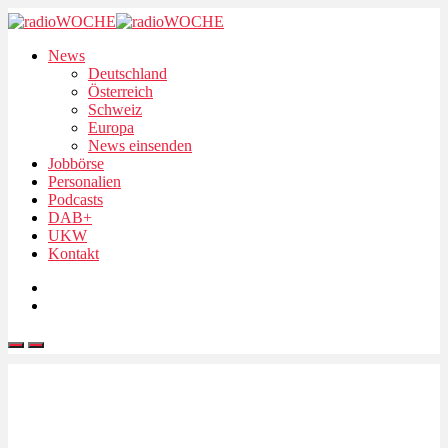
News
Deutschland
Österreich
Schweiz
Europa
News einsenden
Jobbörse
Personalien
Podcasts
DAB+
UKW
Kontakt